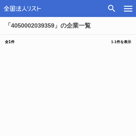
「4050002039359」の企業一覧
1
全
件
1
-
1
件を表示