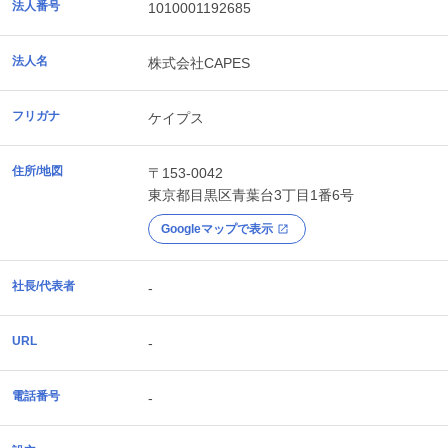
法人番号
1010001192685
法人名
株式会社CAPES
フリガナ
ケイプス
住所/地図
〒153-0042
東京都
目黒区
青葉台3丁目1番6号
Googleマップで表示
社長/代表者
-
URL
-
電話番号
-