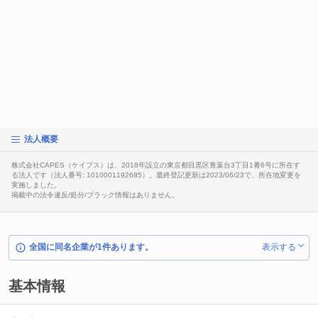
法人概要
株式会社CAPES（ケイプス）は、2018年設立の東京都目黒区青葉台3丁目1番6号に所在す
る法人です（法人番号: 1010001192685）。最終登記更新は2023/06/23で、所在地変更を
実施しました。
掲載中の法令違反/処分/ブラック情報はありません。
全国に同名企業が1件あります。
表示する
基本情報