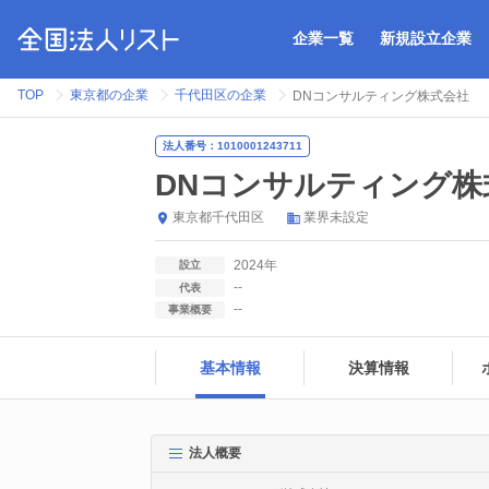
企業一覧
新規設立企業
TOP
東京都の企業
千代田区の企業
DNコンサルティング株式会社
法人番号：1010001243711
DNコンサルティング株
東京都
千代田区
業界未設定
2024年
設立
--
代表
--
事業概要
基本情報
決算情報
法人概要