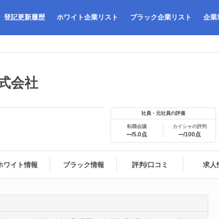
登記更新履歴
ホワイト企業リスト
ブラック企業リスト
企業
式会社
社員・元社員の評価
転職会議
カイシャの評判
--
--
/5.0点
/100点
ホワイト情報
ブラック情報
評判/口コミ
求人