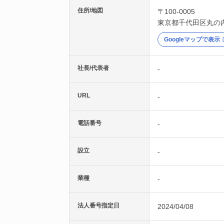
住所/地図
〒100-0005
東京都
千代田区
丸の
Googleマップで表示
社長/代表者
-
URL
-
電話番号
-
設立
-
業種
-
法人番号指定日
2024/04/08