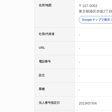
住所/地図
〒107-0052
東京都
港区
赤坂2丁目
Googleマップで表示
社長/代表者
-
URL
-
電話番号
-
設立
-
業種
-
法人番号指定日
2019/07/04