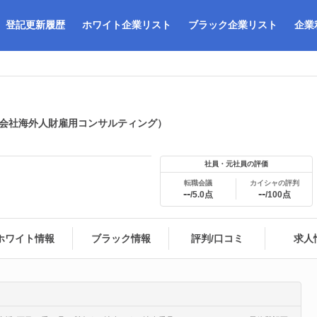
登記更新履歴
ホワイト企業リスト
ブラック企業リスト
企業
会社海外人財雇用コンサルティング）
社員・元社員の評価
転職会議
カイシャの評判
--
--
/5.0点
/100点
ホワイト情報
ブラック情報
評判/口コミ
求人