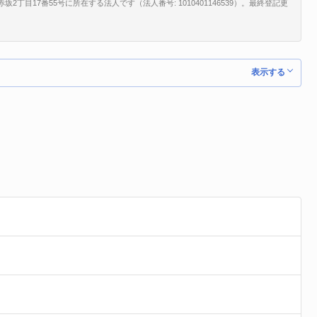
坂2丁目17番55号に所在する法人です（法人番号: 1010401146539）。最終登記更
表示する