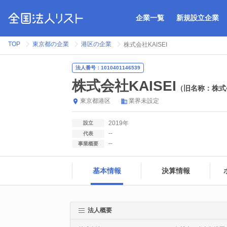
企業一覧
新規設立企業
TOP
東京都の企業
港区の企業
株式会社KAISEI
法人番号：1010401146539
株式会社KAISEI
（旧名称：株式
東京都
港区
業界未設定
2019年
設立
--
代表
--
事業概要
基本情報
決算情報
法人概要