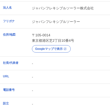
法人名
ジャパンフレキシブルソーラー株式会社
フリガナ
ジャパンフレキシブルソーラー
住所/地図
〒105-0014
東京都
港区
芝2丁目10番4号
Googleマップで表示
社長/代表者
-
URL
-
電話番号
-
設立
-