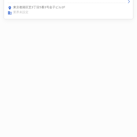
東京都港区芝3丁目5番3号金子ビル1F
業界未設定