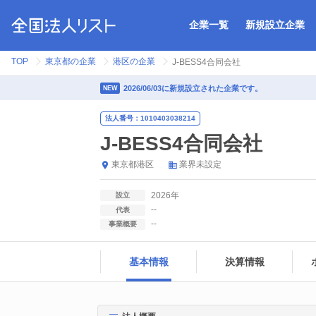
企業一覧
新規設立企業
TOP
東京都の企業
港区の企業
J-BESS4合同会社
2026/06/03に新規設立された企業です。
NEW
法人番号：1010403038214
J-BESS4合同会社
東京都
港区
業界未設定
2026年
設立
--
代表
--
事業概要
基本情報
決算情報