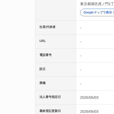
東京都
港区
虎ノ門1丁
Googleマップで表示
社長/代表者
-
URL
-
電話番号
-
設立
-
業種
-
法人番号指定日
2026/06/03
最終登記更新日
2026/06/03