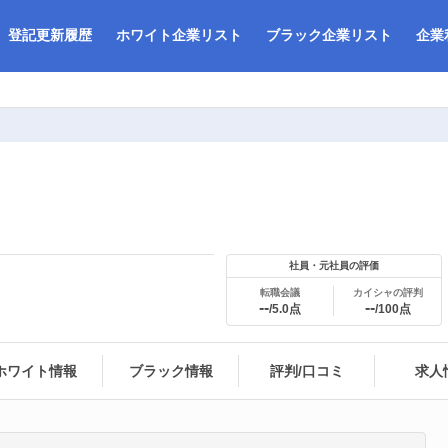
登記更新履歴
ホワイト企業リスト
ブラック企業リスト
企業
社員・元社員の評価
転職会議
カイシャの評判
--
--
/5.0点
/100点
ホワイト情報
ブラック情報
評判/口コミ
求人