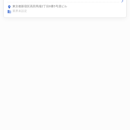
東京都新宿区高田馬場2丁目8番5号凛ビル
業界未設定