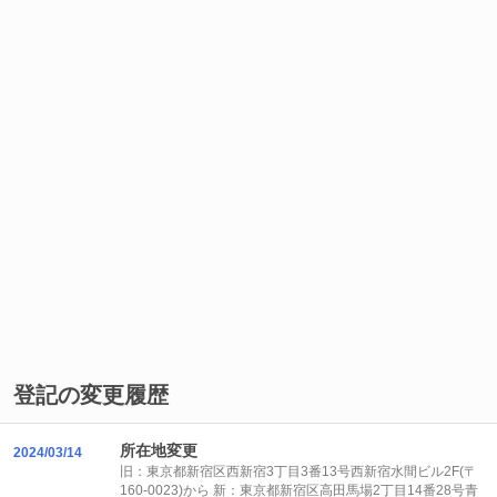
登記の変更履歴
所在地変更
2024/03/14
旧：東京都新宿区西新宿3丁目3番13号西新宿水間ビル2F(〒
160-0023)から 新：東京都新宿区高田馬場2丁目14番28号青