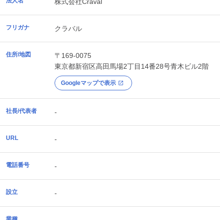
法人名
株式会社Craval
フリガナ
クラバル
住所/地図
〒169-0075
東京都
新宿区
高田馬場2丁目14番28号青木ビル2階
Googleマップで表示
社長/代表者
-
URL
-
電話番号
-
設立
-
業種