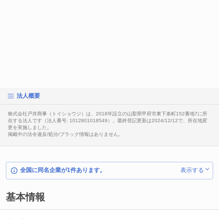
法人概要
株式会社戸井商事（トイショウジ）は、2018年設立の山梨県甲府市東下条町152番地7に所
在する法人です（法人番号: 1012801018549）。最終登記更新は2024/12/12で、所在地変
更を実施しました。
掲載中の法令違反/処分/ブラック情報はありません。
全国に同名企業が1件あります。
表示する
基本情報