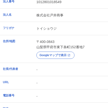
法人番号
1012801018549
法人名
株式会社戸井商事
フリガナ
トイショウジ
住所/地図
〒400-0843
山梨県
甲府市
東下条町152番地7
Googleマップで表示
社長/代表者
-
URL
-
電話番号
-