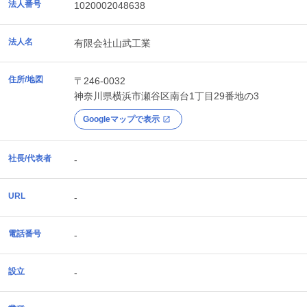
法人番号
1020002048638
法人名
有限会社山武工業
住所/地図
〒246-0032
神奈川県
横浜市瀬谷区
南台1丁目29番地の3
Googleマップで表示
社長/代表者
-
URL
-
電話番号
-
設立
-