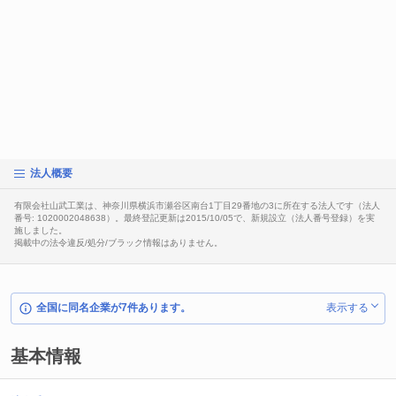
法人概要
有限会社山武工業は、神奈川県横浜市瀬谷区南台1丁目29番地の3に所在する法人です（法人
番号: 1020002048638）。最終登記更新は2015/10/05で、新規設立（法人番号登録）を実
施しました。
掲載中の法令違反/処分/ブラック情報はありません。
全国に同名企業が7件あります。
表示する
基本情報