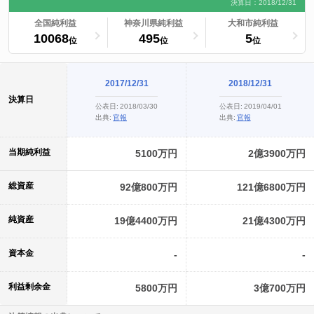
決算日：2018/12/31
ランキングへ
全国純利益
ランキングへ
神奈川県純利益
ランキングへ
大和市純利益
10068
495
5
位
位
位
2017/12/31
2018/12/31
決算日
公表日:
2018/03/30
公表日:
2019/04/01
出典:
官報
出典:
官報
当期純利益
5100万円
2億3900万円
総資産
92億800万円
121億6800万円
純資産
19億4400万円
21億4300万円
資本金
-
-
利益剰余金
5800万円
3億700万円