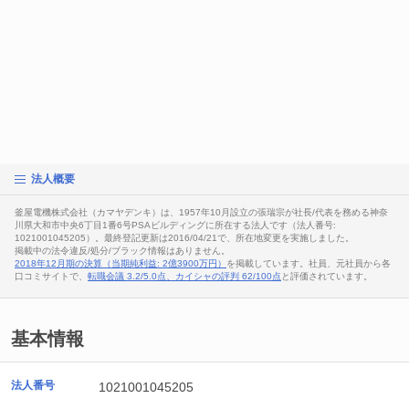
法人概要
釜屋電機株式会社（カマヤデンキ）は、1957年10月設立の張瑞宗が社長/代表を務める神奈
川県大和市中央6丁目1番6号PSAビルディングに所在する法人です（法人番号:
1021001045205）。最終登記更新は2016/04/21で、所在地変更を実施しました。
掲載中の法令違反/処分/ブラック情報はありません。
2018年12月期の決算（当期純利益: 2億3900万円）
を掲載しています。社員、元社員から各
口コミサイトで、
転職会議 3.2/5.0点、カイシャの評判 62/100点
と評価されています。
基本情報
法人番号
1021001045205