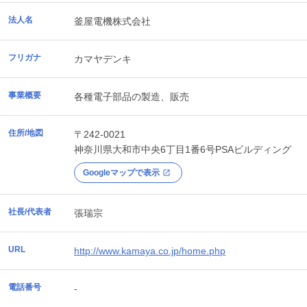
法人名
釜屋電機株式会社
フリガナ
カマヤデンキ
事業概要
各種電子部品の製造、販売
住所/地図
〒242-0021
神奈川県
大和市
中央6丁目1番6号PSAビルディング
Googleマップで表示
社長/代表者
張瑞宗
URL
http://www.kamaya.co.jp/home.php
電話番号
-