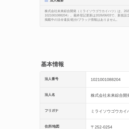
法人概要
株式会社未来綜合開発（ミライソウゴウカイハツ）は、202
1021001088204）。最終登記更新は2026/06/03で
掲載中の法令違反/処分/ブラック情報はありません。
基本情報
法人番号
1021001088204
法人名
株式会社未来綜合開
フリガナ
ミライソウゴウカイ
住所/地図
〒252-0254