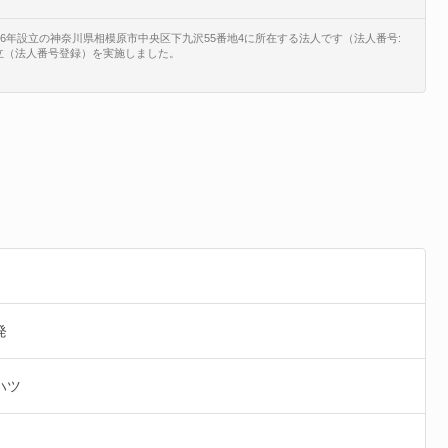
6年設立の神奈川県相模原市中央区下九沢55番地4に所在する法人です（法人番号:
、新規設立（法人番号登録）を実施しました。
発
ハツ