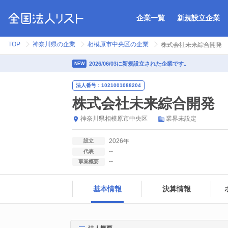
企業一覧
新規設立企業
TOP
神奈川県の企業
相模原市中央区の企業
株式会社未来綜合開発
2026/06/03に新規設立された企業です。
NEW
法人番号：1021001088204
株式会社未来綜合開発
神奈川県
相模原市中央区
業界未設定
2026年
設立
--
代表
--
事業概要
基本情報
決算情報