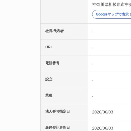
神奈川県
相模原市中
Googleマップで表示
社長/代表者
-
URL
-
電話番号
-
設立
-
業種
-
法人番号指定日
2026/06/03
最終登記更新日
2026/06/03