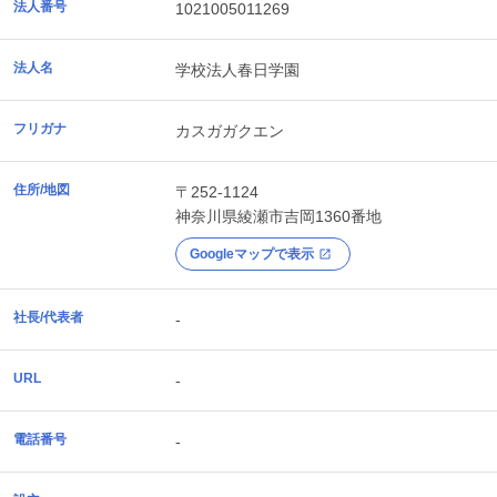
法人番号
1021005011269
法人名
学校法人春日学園
フリガナ
カスガガクエン
住所/地図
〒252-1124
神奈川県
綾瀬市
吉岡1360番地
Googleマップで表示
社長/代表者
-
URL
-
電話番号
-