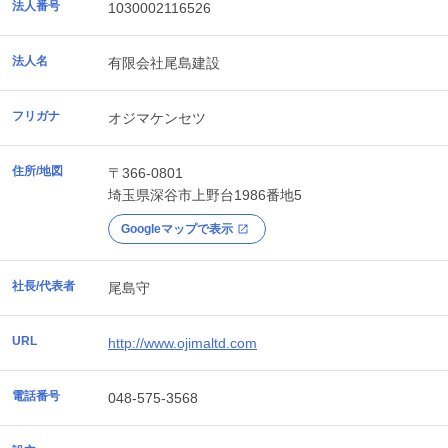
法人番号
1030002116526
法人名
有限会社尾島建設
フリガナ
オジマケンセツ
住所/地図
〒366-0801
埼玉県
深谷市
上野台1986番地5
Googleマップで表示
社長/代表者
尾島守
URL
http://www.ojimaltd.com
電話番号
048-575-3568