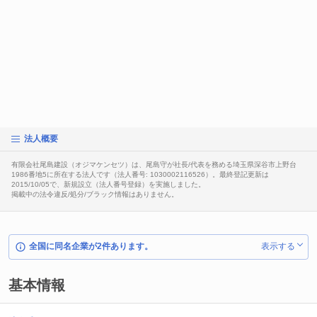
法人概要
有限会社尾島建設（オジマケンセツ）は、尾島守が社長/代表を務める埼玉県深谷市上野台
1986番地5に所在する法人です（法人番号: 1030002116526）。最終登記更新は
2015/10/05で、新規設立（法人番号登録）を実施しました。
掲載中の法令違反/処分/ブラック情報はありません。
全国に同名企業が2件あります。
表示する
基本情報