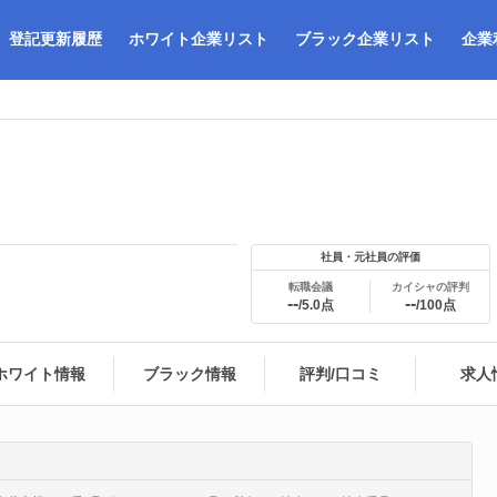
登記更新履歴
ホワイト企業リスト
ブラック企業リスト
企業
社員・元社員の評価
転職会議
カイシャの評判
--
--
/5.0点
/100点
ホワイト情報
ブラック情報
評判/口コミ
求人