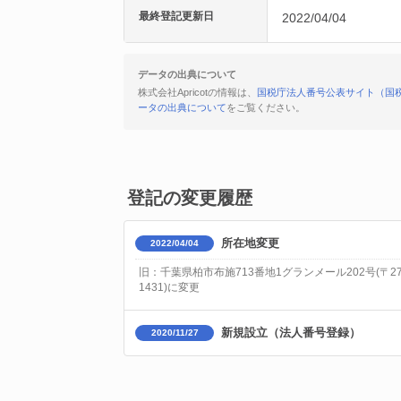
最終登記更新日
2022/04/04
データの出典について
株式会社Apricotの情報は、
国税庁法人番号公表サイト（国
ータの出典について
をご覧ください。
登記の変更履歴
所在地変更
2022/04/04
旧：千葉県柏市布施713番地1グランメール202号(〒277
1431)に変更
新規設立（法人番号登録）
2020/11/27