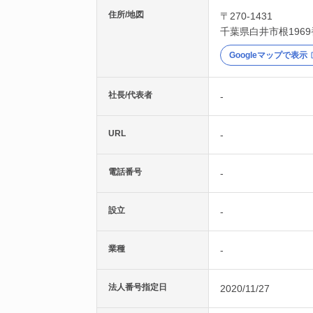
住所/地図
〒270-1431
千葉県
白井市
根196
Googleマップで表示
社長/代表者
-
URL
-
電話番号
-
設立
-
業種
-
法人番号指定日
2020/11/27