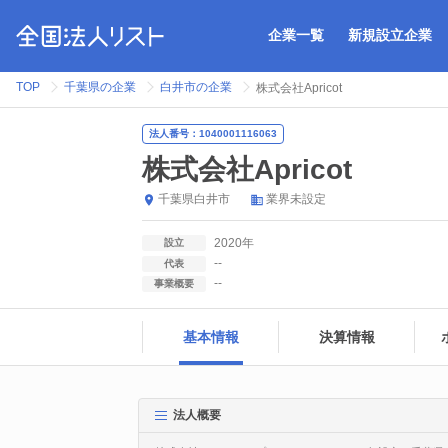
企業一覧
新規設立企業
TOP
千葉県の企業
白井市の企業
株式会社Apricot
法人番号：1040001116063
株式会社Apricot
千葉県
白井市
業界未設定
2020年
設立
--
代表
--
事業概要
基本情報
決算情報
法人概要