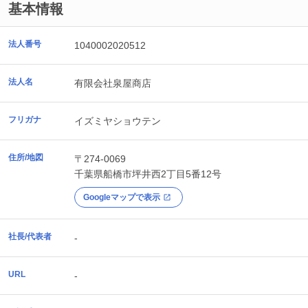
基本情報
法人番号
1040002020512
法人名
有限会社泉屋商店
フリガナ
イズミヤショウテン
住所/地図
〒274-0069
千葉県
船橋市
坪井西2丁目5番12号
Googleマップで表示
社長/代表者
-
URL
-