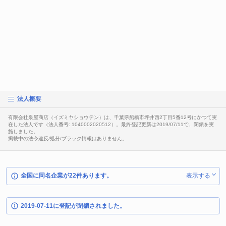
法人概要
有限会社泉屋商店（イズミヤショウテン）は、千葉県船橋市坪井西2丁目5番12号にかつて実
在した法人です（法人番号: 1040002020512）。最終登記更新は2019/07/11で、閉鎖を実
施しました。
掲載中の法令違反/処分/ブラック情報はありません。
全国に同名企業が22件あります。
表示する
2019-07-11に登記が閉鎖されました。