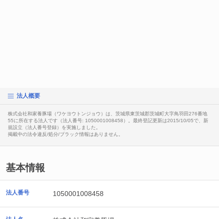
法人概要
株式会社和家養豚場（ワケヨウトンジョウ）は、茨城県東茨城郡茨城町大字鳥羽田276番地
55に所在する法人です（法人番号: 1050001008458）。最終登記更新は2015/10/05で、新
規設立（法人番号登録）を実施しました。
掲載中の法令違反/処分/ブラック情報はありません。
基本情報
法人番号
1050001008458