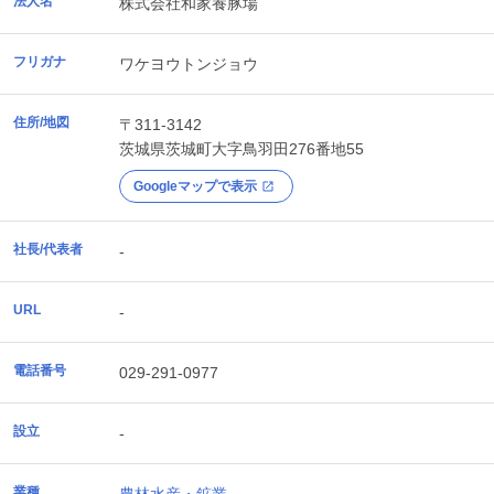
法人名
株式会社和家養豚場
フリガナ
ワケヨウトンジョウ
住所/地図
〒311-3142
茨城県
茨城町
大字鳥羽田276番地55
Googleマップで表示
社長/代表者
-
URL
-
電話番号
029-291-0977
設立
-
業種