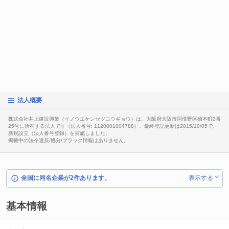
法人概要
株式会社井上建設興業（イノウエケンセツコウギョウ）は、大阪府大阪市阿倍野区橋本町2番
25号に所在する法人です（法人番号: 1120001004788）。最終登記更新は2015/10/05で、
新規設立（法人番号登録）を実施しました。
掲載中の法令違反/処分/ブラック情報はありません。
全国に同名企業が2件あります。
表示する
基本情報