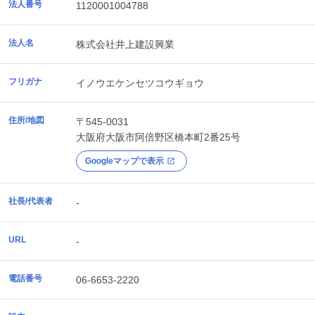
法人番号
1120001004788
法人名
株式会社井上建設興業
フリガナ
イノウエケンセツコウギョウ
住所/地図
〒545-0031
大阪府
大阪市阿倍野区
橋本町2番25号
Googleマップで表示
社長/代表者
-
URL
-
電話番号
06-6653-2220