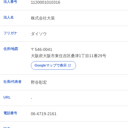
法人番号
1120001010316
法人名
株式会社大装
フリガナ
ダイソウ
住所/地図
〒546-0041
大阪府
大阪市東住吉区
桑津1丁目11番29号
Googleマップで表示
社長/代表者
野谷彰宏
URL
-
電話番号
06-6719-2161