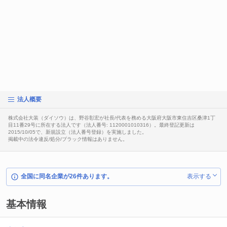
法人概要
株式会社大装（ダイソウ）は、野谷彰宏が社長/代表を務める大阪府大阪市東住吉区桑津1丁
目11番29号に所在する法人です（法人番号: 1120001010316）。最終登記更新は
2015/10/05で、新規設立（法人番号登録）を実施しました。
掲載中の法令違反/処分/ブラック情報はありません。
全国に同名企業が26件あります。
表示する
基本情報