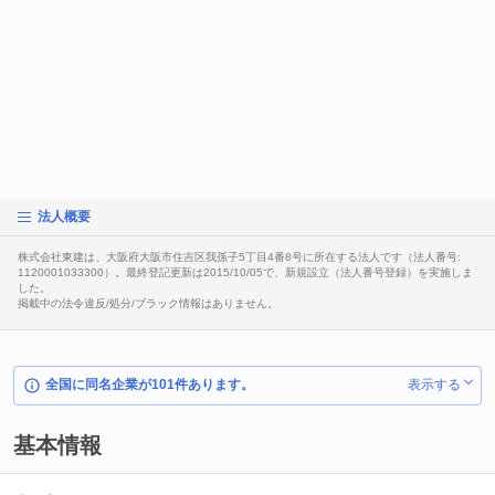
法人概要
株式会社東建は、大阪府大阪市住吉区我孫子5丁目4番8号に所在する法人です（法人番号:
1120001033300）。最終登記更新は2015/10/05で、新規設立（法人番号登録）を実施しま
した。
掲載中の法令違反/処分/ブラック情報はありません。
全国に同名企業が101件あります。
表示する
基本情報