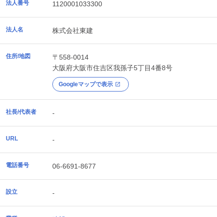
法人番号
1120001033300
法人名
株式会社東建
住所/地図
〒558-0014
大阪府
大阪市住吉区
我孫子5丁目4番8号
Googleマップで表示
社長/代表者
-
URL
-
電話番号
06-6691-8677
設立
-