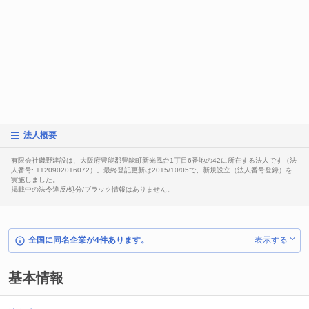
法人概要
有限会社磯野建設は、大阪府豊能郡豊能町新光風台1丁目6番地の42に所在する法人です（法
人番号: 1120902016072）。最終登記更新は2015/10/05で、新規設立（法人番号登録）を
実施しました。
掲載中の法令違反/処分/ブラック情報はありません。
全国に同名企業が4件あります。
表示する
基本情報