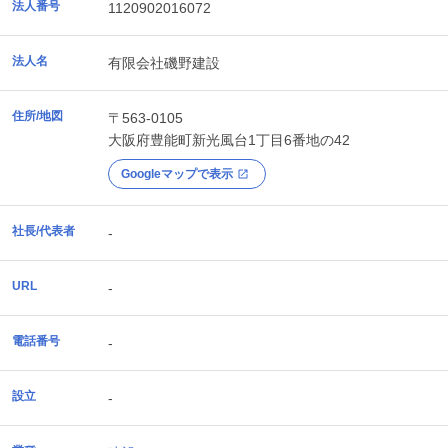
法人番号
1120902016072
法人名
有限会社磯野建設
住所/地図
〒563-0105
大阪府
豊能町
新光風台1丁目6番地の42
Googleマップで表示
社長/代表者
-
URL
-
電話番号
-
設立
-