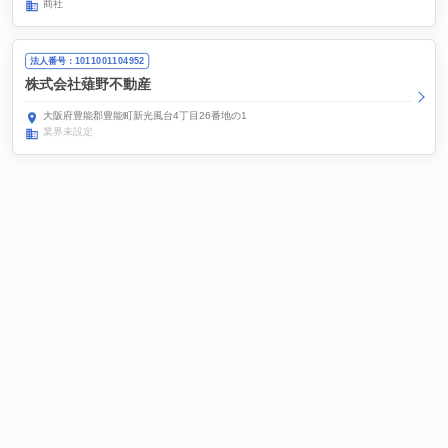
商社
法人番号：1011001104952
株式会社薙野不動産
大阪府豊能郡豊能町新光風台4丁目26番地の1
業界未設定