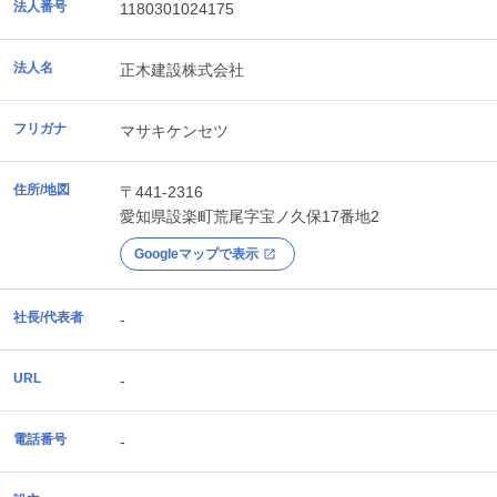
法人番号
1180301024175
法人名
正木建設株式会社
フリガナ
マサキケンセツ
住所/地図
〒441-2316
愛知県
設楽町
荒尾字宝ノ久保17番地2
Googleマップで表示
社長/代表者
-
URL
-
電話番号
-