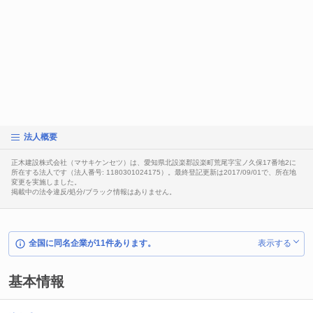
法人概要
正木建設株式会社（マサキケンセツ）は、愛知県北設楽郡設楽町荒尾字宝ノ久保17番地2に
所在する法人です（法人番号: 1180301024175）。最終登記更新は2017/09/01で、所在地
変更を実施しました。
掲載中の法令違反/処分/ブラック情報はありません。
全国に同名企業が11件あります。
表示する
基本情報