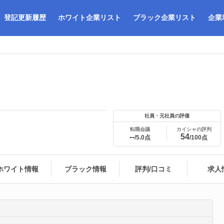
登記更新履歴
ホワイト企業リスト
ブラック企業リスト
企業
社員・元社員の評価
転職会議
カイシャの評判
--
54
/5.0点
/100点
ホワイト情報
ブラック情報
評判/口コミ
求人