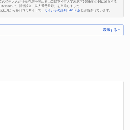
立の弘中大久が社長/代表を務める山口県下松市大字末武下680番地の16に所在する
は2015/10/05で、新規設立（法人番号登録）を実施しました。
、元社員から各口コミサイトで、
カイシャの評判 54/100点
と評価されています。
表示する