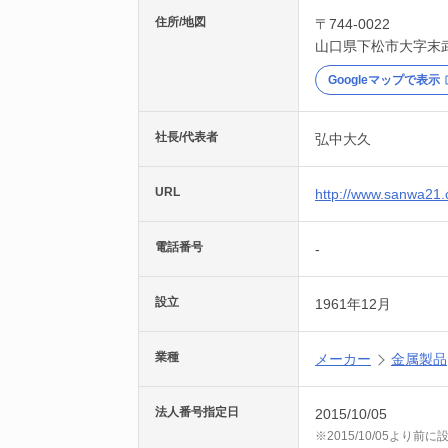
住所/地図
〒744-0022
山口県
下松市
大字末武
Googleマップで表示
社長/代表者
弘中大久
URL
http://www.sanwa21.c
電話番号
-
設立
1961年12月
業種
メーカー
金属製品
法人番号指定日
2015/10/05
※2015/10/05より