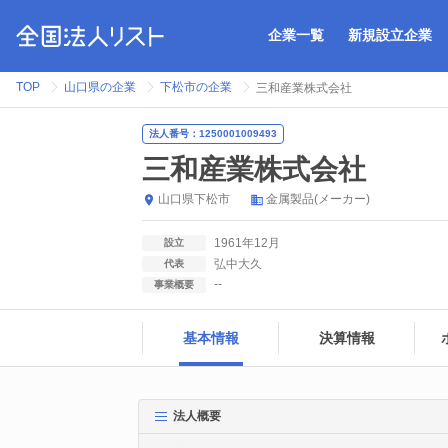
企業一覧
新規設立企業
TOP
山口県の企業
下松市の企業
三和産業株式会社
法人番号：1250001009493
三和産業株式会社
山口県
下松市
金属製品(メーカー)
1961年12月
設立
弘中大久
代表
--
事業概要
基本情報
決算情報
法人概要