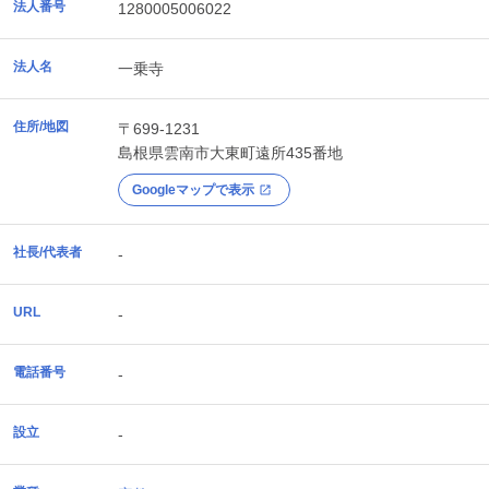
法人番号
1280005006022
法人名
一乗寺
住所/地図
〒699-1231
島根県
雲南市
大東町遠所435番地
Googleマップで表示
社長/代表者
-
URL
-
電話番号
-
設立
-