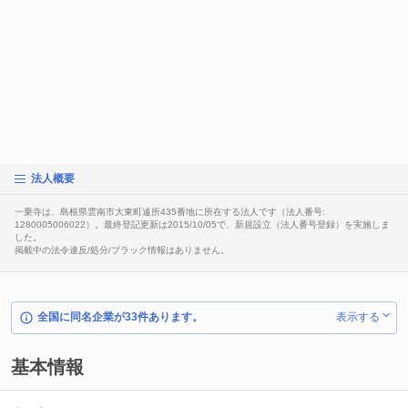
法人概要
一乗寺は、島根県雲南市大東町遠所435番地に所在する法人です（法人番号:
1280005006022）。最終登記更新は2015/10/05で、新規設立（法人番号登録）を実施しま
した。
掲載中の法令違反/処分/ブラック情報はありません。
全国に同名企業が33件あります。
表示する
基本情報