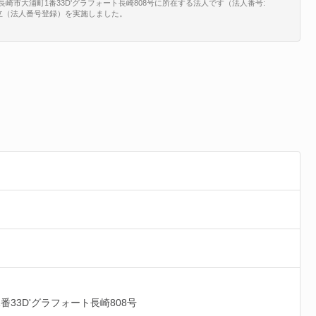
崎県長崎市大浦町1番33D'グラフォート長崎808号に所在する法人です（法人番号:
、新規設立（法人番号登録）を実施しました。
番33D'グラフォート長崎808号