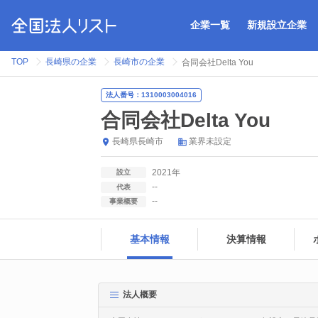
企業一覧
新規設立企業
TOP
長崎県の企業
長崎市の企業
合同会社Delta You
法人番号：1310003004016
合同会社Delta You
長崎県
長崎市
業界未設定
2021年
設立
--
代表
--
事業概要
基本情報
決算情報
法人概要