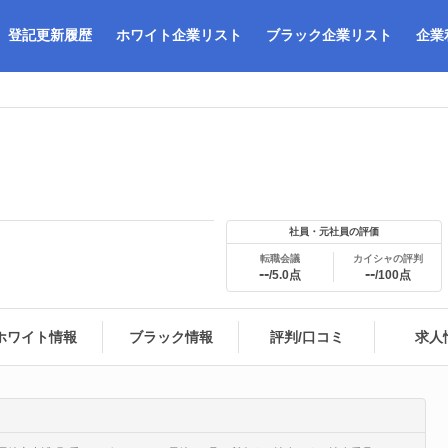
登記更新履歴
ホワイト企業リスト
ブラック企業リスト
企業
社員・元社員の評価
転職会議
カイシャの評判
--
--
/5.0点
/100点
ホワイト情報
ブラック情報
評判/口コミ
求人