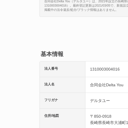
合同会社Delta You（デルタユー）は、2021年設立の長
1310003004016）。最終登記更新は2021/03/05で
掲載中の法令違反/処分/ブラック情報はありません。
基本情報
法人番号
1310003004016
法人名
合同会社Delta You
フリガナ
デルタユー
住所/地図
〒850-0918
長崎県
長崎市
大浦町1