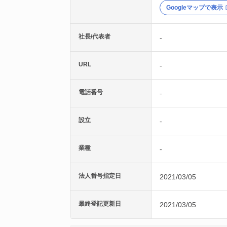
Googleマップで表示
社長/代表者
-
URL
-
電話番号
-
設立
-
業種
-
法人番号指定日
2021/03/05
最終登記更新日
2021/03/05