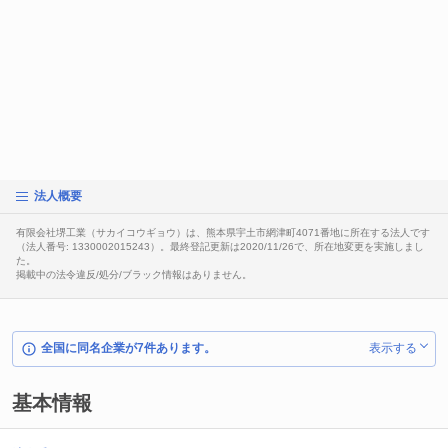
法人概要
有限会社堺工業（サカイコウギョウ）は、熊本県宇土市網津町4071番地に所在する法人です
（法人番号: 1330002015243）。最終登記更新は2020/11/26で、所在地変更を実施しまし
た。
掲載中の法令違反/処分/ブラック情報はありません。
全国に同名企業が7件あります。
表示する
基本情報