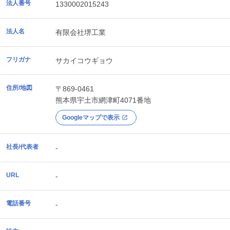
法人番号
1330002015243
法人名
有限会社堺工業
フリガナ
サカイコウギョウ
住所/地図
〒869-0461
熊本県
宇土市
網津町4071番地
Googleマップで表示
社長/代表者
-
URL
-
電話番号
-