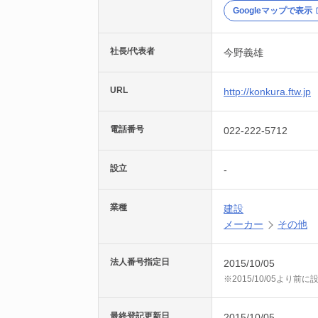
Googleマップで表示
社長/代表者
今野義雄
URL
http://konkura.ftw.jp
電話番号
022-222-5712
設立
-
業種
建設
メーカー
その他
法人番号指定日
2015/10/05
※2015/10/05より
最終登記更新日
2015/10/05