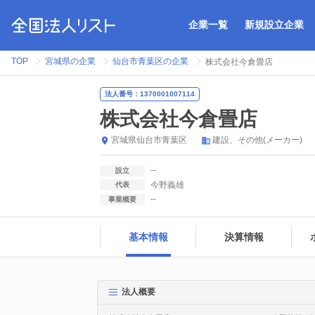
企業一覧
新規設立企業
TOP
宮城県の企業
仙台市青葉区の企業
株式会社今倉畳店
法人番号：1370001007114
株式会社今倉畳店
宮城県
仙台市青葉区
建設
その他(メーカー)
--
設立
今野義雄
代表
--
事業概要
基本情報
決算情報
法人概要