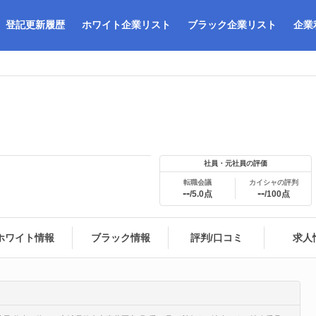
登記更新履歴
ホワイト企業リスト
ブラック企業リスト
企業
社員・元社員の評価
転職会議
カイシャの評判
--
--
/5.0点
/100点
ホワイト情報
ブラック情報
評判/口コミ
求人