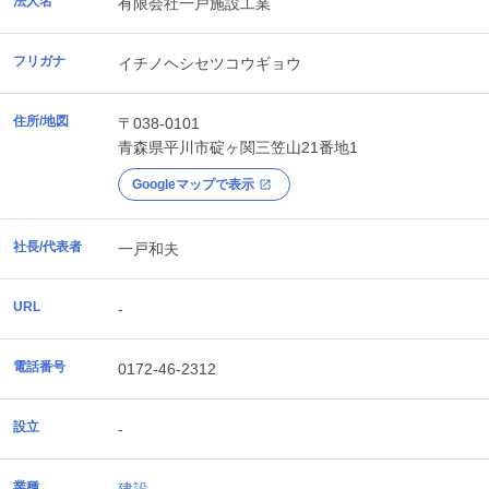
法人名
有限会社一戸施設工業
フリガナ
イチノヘシセツコウギョウ
住所/地図
〒038-0101
青森県
平川市
碇ヶ関三笠山21番地1
Googleマップで表示
社長/代表者
一戸和夫
URL
-
電話番号
0172-46-2312
設立
-
業種