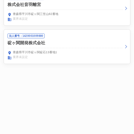
株式会社音羽離宮
青森県平川市碇ヶ関三笠山82番地
業界未設定
法人番号：1420001009880
碇ヶ関開発株式会社
青森県平川市碇ヶ関碇石13番地1
業界未設定