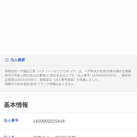
法人概要
有限会社一戸施設工業（イチノヘシセツコウギョウ）は、一戸和夫が社長/代表を務める青森
県平川市碇ヶ関三笠山21番地1に所在する法人です（法人番号: 1420002015416）。最終登
記更新は2015/10/05で、新規設立（法人番号登録）を実施しました。
掲載中の法令違反/処分/ブラック情報はありません。
基本情報
法人番号
1420002015416