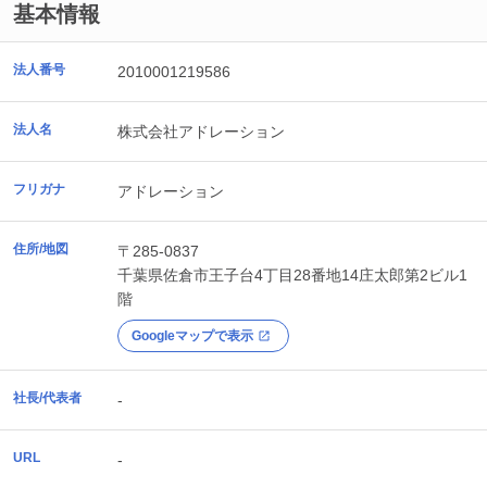
基本情報
法人番号
2010001219586
法人名
株式会社アドレーション
フリガナ
アドレーション
住所/地図
〒285-0837
千葉県
佐倉市
王子台4丁目28番地14庄太郎第2ビル1
階
Googleマップで表示
社長/代表者
-
URL
-