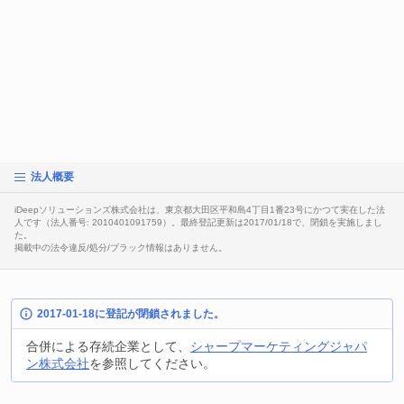
法人概要
iDeepソリューションズ株式会社は、東京都大田区平和島4丁目1番23号にかつて実在した法
人です（法人番号: 2010401091759）。最終登記更新は2017/01/18で、閉鎖を実施しまし
た。
掲載中の法令違反/処分/ブラック情報はありません。
2017-01-18に登記が閉鎖されました。
合併による存続企業として、
シャープマーケティングジャパ
ン株式会社
を参照してください。