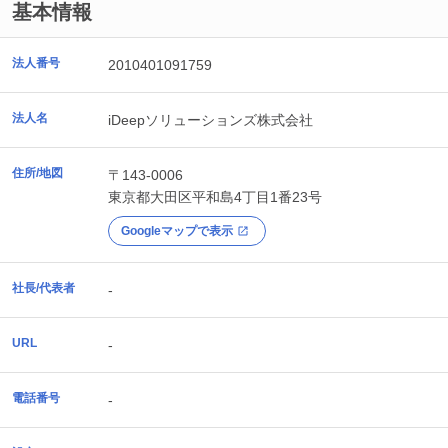
基本情報
法人番号
2010401091759
法人名
iDeepソリューションズ株式会社
住所/地図
〒143-0006
東京都
大田区
平和島4丁目1番23号
Googleマップで表示
社長/代表者
-
URL
-
電話番号
-