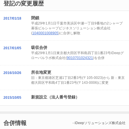
登記の変更履歴
閉鎖
2017/01/18
平成29年1月1日千葉市美浜区中瀬一丁目9番地の2シャープ
幕張ビルシャープビジネスソリューション株式会社
(
1040001008905
)に合併し解散
吸収合併
2017/01/05
平成29年1月1日東京都大田区平和島四丁目1番23号iDeepグ
ローバルラボ株式会社(
9010701024321
)を合併
所在地変更
2016/10/26
旧：東京都港区芝浦1丁目2番3号(〒105-0023)から 新：東京
都大田区平和島4丁目1番23号(〒143-0006)に変更
新規設立（法人番号登録）
2015/10/05
合併情報
- iDeepソリューションズ株式会社