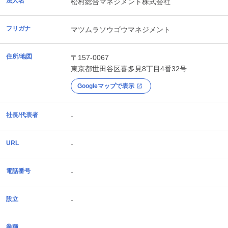
法人名
松村総合マネジメント株式会社
フリガナ
マツムラソウゴウマネジメント
住所/地図
〒157-0067
東京都
世田谷区
喜多見8丁目4番32号
Googleマップで表示
社長/代表者
-
URL
-
電話番号
-
設立
-
業種