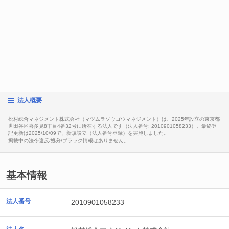
法人概要
松村総合マネジメント株式会社（マツムラソウゴウマネジメント）は、2025年設立の東京都
世田谷区喜多見8丁目4番32号に所在する法人です（法人番号: 2010901058233）。最終登
記更新は2025/10/09で、新規設立（法人番号登録）を実施しました。
掲載中の法令違反/処分/ブラック情報はありません。
基本情報
法人番号
2010901058233