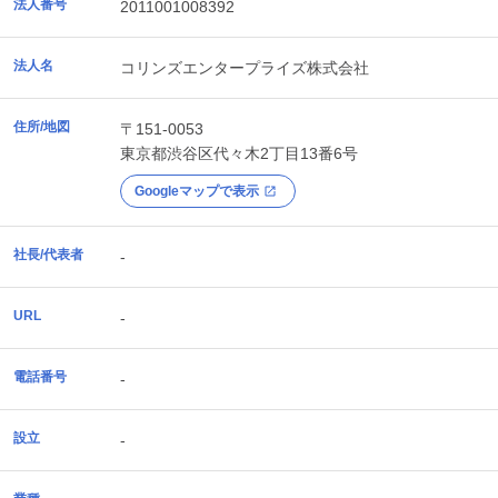
法人番号
2011001008392
法人名
コリンズエンタープライズ株式会社
住所/地図
〒151-0053
東京都
渋谷区
代々木2丁目13番6号
Googleマップで表示
社長/代表者
-
URL
-
電話番号
-
設立
-