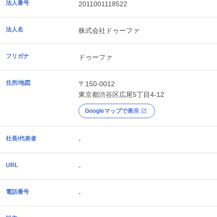
法人番号
2011001118522
法人名
株式会社ドゥーファ
フリガナ
ドゥーファ
住所/地図
〒150-0012
東京都
渋谷区
広尾5丁目4-12
Googleマップで表示
社長/代表者
-
URL
-
電話番号
-