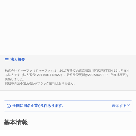
法人概要
株式会社ドゥーファ（ドゥーファ）は、2017年設立の東京都渋谷区広尾5丁目4-12に所在す
る法人です（法人番号: 2011001118522）。最終登記更新は2025/04/03で、所在地変更を
実施しました。
掲載中の法令違反/処分/ブラック情報はありません。
全国に同名企業が1件あります。
表示する
基本情報