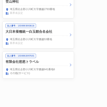
笠山神社
埼玉県比企郡小川町大字腰越2793番地
業界未設定
法人番号：1030003003616
大日本蚕種統一白玉館合名会社
埼玉県比企郡小川町大字腰越53番地
業界未設定
法人番号：1030002097601
有限会社悠悠トラベル
埼玉県比企郡小川町大字腰越641番地6
その他(サービス)