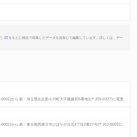
庁）
をもとに独自で収集したデータを追加して編集しています。詳しくは、
デー
002)から 新：埼玉県比企郡小川町大字腰越305番地1(〒355-0327)に変更
002)から 新：東京都西東京市ひばりが丘北4丁目2番27号(〒202-0002)に