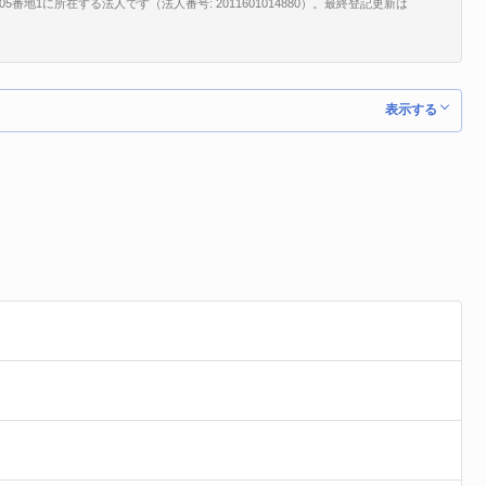
地1に所在する法人です（法人番号: 2011601014880）。最終登記更新は
表示する