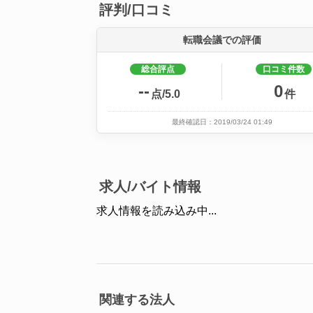
評判/口コミ
転職会議での評価
総合評点
口コミ件数
--
0
点/5.0
件
最終確認日：2019/03/24 01:49
求人/バイト情報
求人情報を読み込み中...
関連する法人