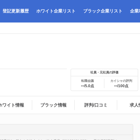
登記更新履歴
ホワイト企業リスト
ブラック企業リスト
企業
社員・元社員の評価
転職会議
カイシャの評判
--
--
/5.0点
/100点
ホワイト情報
ブラック情報
評判/口コミ
求人