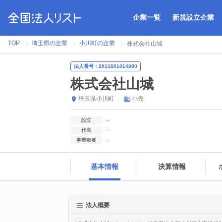
企業一覧
新規設立企業
TOP
埼玉県の企業
小川町の企業
株式会社山城
法人番号：2011601014880
株式会社山城
埼玉県
小川町
小売
--
設立
--
代表
--
事業概要
基本情報
決算情報
法人概要