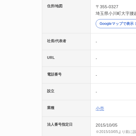
住所/地図
〒355-0327
埼玉県
小川町
大字腰越
Googleマップで表示
社長/代表者
-
URL
-
電話番号
-
設立
-
業種
小売
法人番号指定日
2015/10/05
※2015/10/05より