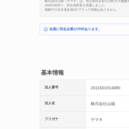
株式会社山城（ヤマキ）は、埼玉県比企郡小川町大字腰越305番
2026/04/06で、所在地変更を実施しました。
掲載中の法令違反/処分/ブラック情報はありません。
全国に同名企業が39件あります。
基本情報
法人番号
2011601014880
法人名
株式会社山城
フリガナ
ヤマキ