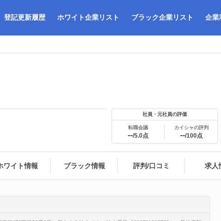
登記更新履歴
ホワイト企業リスト
ブラック企業リスト
企業
社員・元社員の評価
転職会議
カイシャの評判
--
--
/5.0点
/100点
ホワイト情報
ブラック情報
評判/口コミ
求人