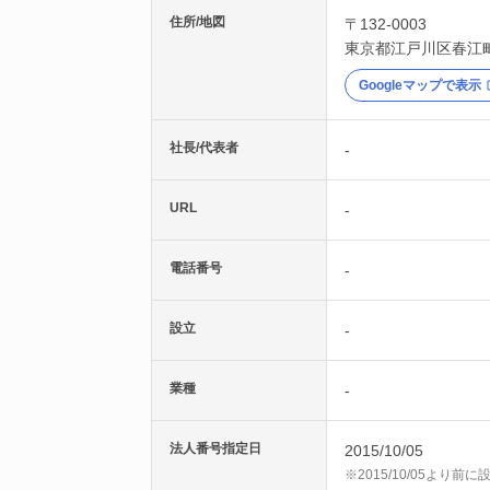
住所/地図
〒132-0003
東京都
江戸川区
春江
Googleマップで表示
社長/代表者
-
URL
-
電話番号
-
設立
-
業種
-
法人番号指定日
2015/10/05
※2015/10/05より