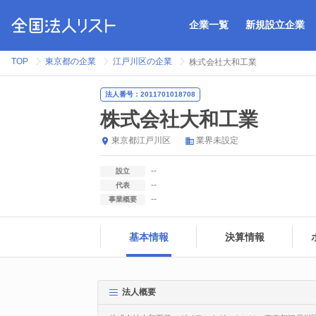
企業一覧
新規設立企業
TOP
東京都の企業
江戸川区の企業
株式会社大和工業
法人番号：2011701018708
株式会社大和工業
東京都
江戸川区
業界未設定
--
設立
--
代表
--
事業概要
基本情報
決算情報
法人概要