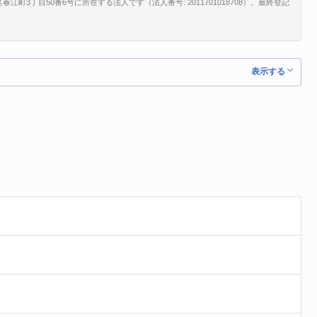
3丁目50番6号に所在する法人です（法人番号: 2011701018708）。最終登記
表示する