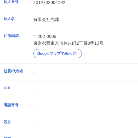
法人番号
2012702004192
法人名
有限会社光建
住所/地図
〒202-0005
東京都
西東京市
住吉町2丁目8番10号
Googleマップで表示
社長/代表者
-
URL
-
電話番号
-
設立
-