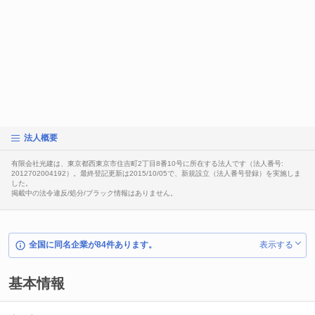
法人概要
有限会社光建は、東京都西東京市住吉町2丁目8番10号に所在する法人です（法人番号:
2012702004192）。最終登記更新は2015/10/05で、新規設立（法人番号登録）を実施しま
した。
掲載中の法令違反/処分/ブラック情報はありません。
全国に同名企業が84件あります。
表示する
基本情報