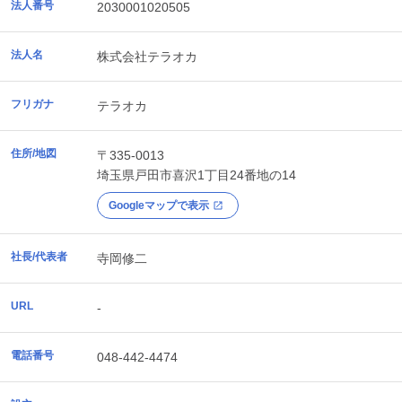
法人番号
2030001020505
法人名
株式会社テラオカ
フリガナ
テラオカ
住所/地図
〒335-0013
埼玉県
戸田市
喜沢1丁目24番地の14
Googleマップで表示
社長/代表者
寺岡修二
URL
-
電話番号
048-442-4474