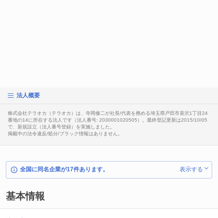
法人概要
株式会社テラオカ（テラオカ）は、寺岡修二が社長/代表を務める埼玉県戸田市喜沢1丁目24
番地の14に所在する法人です（法人番号: 2030001020505）。最終登記更新は2015/10/05
で、新規設立（法人番号登録）を実施しました。
掲載中の法令違反/処分/ブラック情報はありません。
全国に同名企業が17件あります。
表示する
基本情報