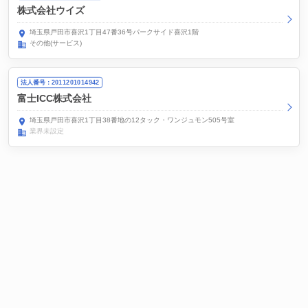
株式会社ウイズ
埼玉県戸田市喜沢1丁目47番36号パークサイド喜沢1階
その他(サービス)
法人番号：2011201014942
富士ICC株式会社
埼玉県戸田市喜沢1丁目38番地の12タック・ワンジュモン505号室
業界未設定