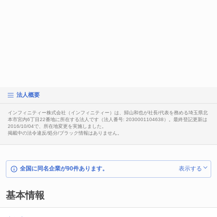
法人概要
インフィニティー株式会社（インフィニティー）は、歸山和也が社長/代表を務める埼玉県北
本市宮内6丁目22番地に所在する法人です（法人番号: 2030001104638）。最終登記更新は
2016/10/04で、所在地変更を実施しました。
掲載中の法令違反/処分/ブラック情報はありません。
全国に同名企業が90件あります。
表示する
基本情報