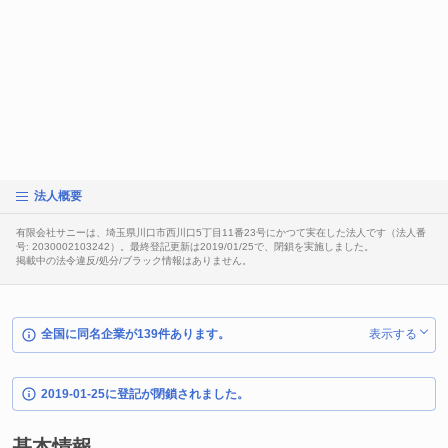
法人概要
有限会社サニーは、埼玉県川口市西川口5丁目11番23号にかつて実在した法人です（法人番
号: 2030002103242）。最終登記更新は2019/01/25で、閉鎖を実施しました。
掲載中の法令違反/処分/ブラック情報はありません。
全国に同名企業が139件あります。
表示する
2019-01-25に登記が閉鎖されました。
基本情報