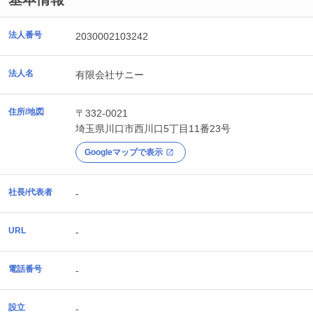
法人番号
2030002103242
法人名
有限会社サニー
住所/地図
〒332-0021
埼玉県
川口市
西川口5丁目11番23号
Googleマップで表示
社長/代表者
-
URL
-
電話番号
-
設立
-