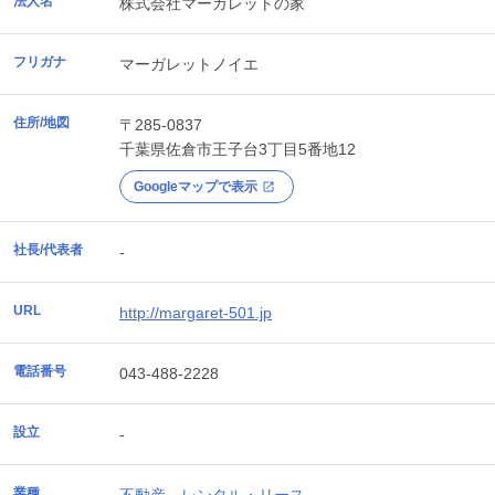
法人名
株式会社マーガレットの家
フリガナ
マーガレットノイエ
住所/地図
〒285-0837
千葉県
佐倉市
王子台3丁目5番地12
Googleマップで表示
社長/代表者
-
URL
http://margaret-501.jp
電話番号
043-488-2228
設立
-
業種