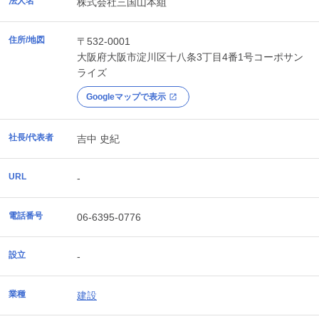
法人名
株式会社三国山本組
住所/地図
〒532-0001
大阪府
大阪市淀川区
十八条3丁目4番1号コーポサン
ライズ
Googleマップで表示
社長/代表者
吉中 史紀
URL
-
電話番号
06-6395-0776
設立
-
業種
建設