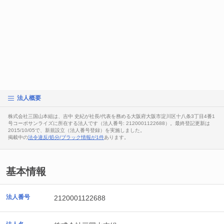
法人概要
株式会社三国山本組は、吉中 史紀が社長/代表を務める大阪府大阪市淀川区十八条3丁目4番1
号コーポサンライズに所在する法人です（法人番号: 2120001122688）。最終登記更新は
2015/10/05で、新規設立（法人番号登録）を実施しました。
掲載中の
法令違反/処分/ブラック情報が1件
あります。
基本情報
法人番号
2120001122688