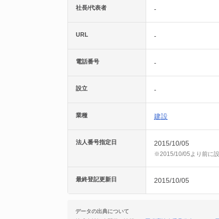
社長/代表者
-
URL
-
電話番号
-
設立
-
業種
建設
法人番号指定日
2015/10/05
※2015/10/05より
最終登記更新日
2015/10/05
データの出典について