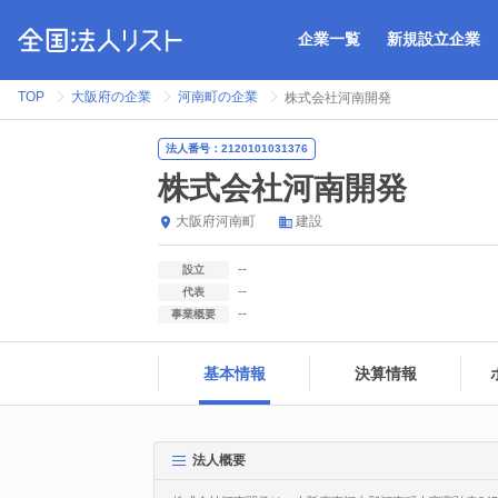
企業一覧
新規設立企業
TOP
大阪府の企業
河南町の企業
株式会社河南開発
法人番号：2120101031376
株式会社河南開発
大阪府
河南町
建設
--
設立
--
代表
--
事業概要
基本情報
決算情報
法人概要