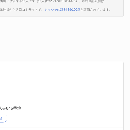
に所在する法人です（法人番号: 2120101031376）。最終登記更新は
。
、元社員から各口コミサイトで、
カイシャの評判 69/100点
と評価されています。
寺845番地