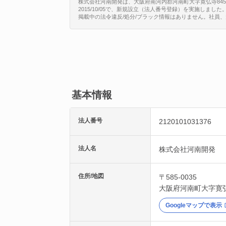
株式会社河南開発は、大阪府南河内郡河南町大字寛弘寺845番地
2015/10/05で、新規設立（法人番号登録）を実施しました
掲載中の法令違反/処分/ブラック情報はありません。社員
基本情報
法人番号
2120101031376
法人名
株式会社河南開発
住所/地図
〒585-0035
大阪府
河南町
大字寛弘
Googleマップで表示