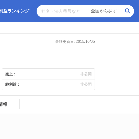
利益ランキング
最終更新日: 2015/10/05
売上：
非公開
純利益：
非公開
情報