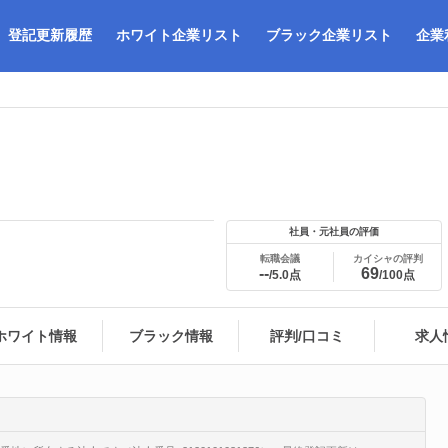
登記更新履歴
ホワイト企業リスト
ブラック企業リスト
企業
社員・元社員の評価
転職会議
カイシャの評判
--
69
/5.0点
/100点
ホワイト情報
ブラック情報
評判/口コミ
求人