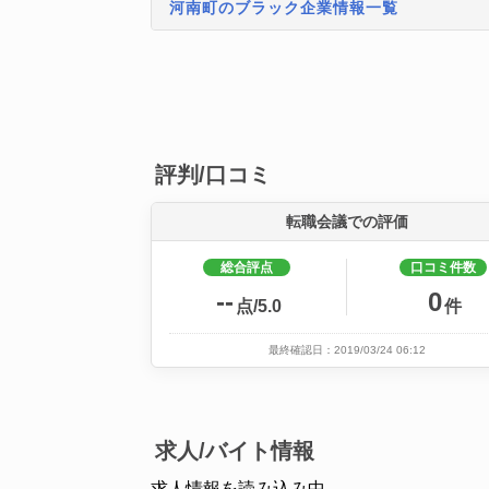
河南町のブラック企業情報一覧
評判/口コミ
転職会議での評価
総合評点
口コミ件数
--
0
点/5.0
件
最終確認日：2019/03/24 06:12
求人/バイト情報
求人情報を読み込み中...