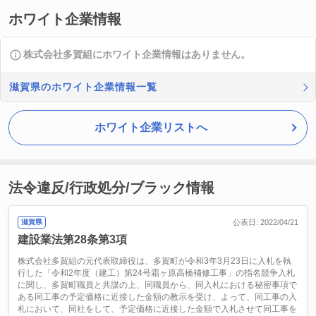
ホワイト企業情報
株式会社多賀組にホワイト企業情報はありません。
滋賀県のホワイト企業情報一覧
ホワイト企業リストへ
法令違反/行政処分/ブラック情報
滋賀県
公表日: 2022/04/21
建設業法第28条第3項
株式会社多賀組の元代表取締役は、多賀町が令和3年3月23日に入札を執
行した「令和2年度（建工）第24号霜ヶ原高橋補修工事」の指名競争入札
に関し、多賀町職員と共謀の上、同職員から、同入札における秘密事項で
ある同工事の予定価格に近接した金額の教示を受け、よって、同工事の入
札において、同社をして、予定価格に近接した金額で入札させて同工事を