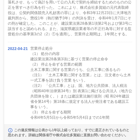
落札させ、もって偽計を用いて公の入札で契約を締結するためのものの公
正を害すべき行為を行った。 これにより、株式会社多賀組の元代表取締
役は、公契約関係競売入札妨害の罪により、令和3年12月23日に大津地方
裁判所から、懲役1年（執行猶予3年）の判決を受け、令和4年1月7日にそ
の刑が確定した。 このことが、建設業法第28条第1項第2号および第3号に
該当すると認められる。また、滋賀県建設業者等の不正行為等に対する監
督処分の基準第3の2（2）①を適用し、営業停止期間は、1年間とする。
営業停止処分
2022-04-21
（1） 処分の内容
建設業法第28条第3項に基づく営業の停止命令
（2） 停止を命ずる営業の範囲
土木工事業に関する営業のうち、公共工事に係るもの
（注1） 「土木工事業に関する営業」とは、注文者から土木
一式工事を請け負う営業 をいう。
（注2） 「公共工事」とは、国、地方公共団体、法人税法
（昭和40年法律第34号）別 表第1に掲げる公共法人（地方公
共団体を除く。）または建設業法施行規則（昭 和24年建設
省令第14号）第18条に規定する法人が発注者である建設工
事を いう。
（3） 停止を命ずる期間
令和4年5月5日から令和5年5月4日までの1年間
この違反情報は公表から1年以上経っており、すでに是正されているものと
思われます。詳細は関係省庁や株式会社多賀組に直接お問い合わせください。