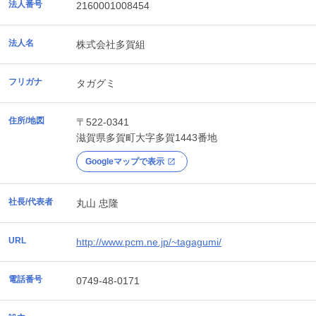
法人番号
2160001008454
法人名
株式会社多賀組
フリガナ
タガグミ
住所/地図
〒522-0341
滋賀県
多賀町
大字多賀1443番地
Googleマップで表示
社長/代表者
丸山 忠隆
URL
http://www.pcm.ne.jp/~tagagumi/
電話番号
0749-48-0171