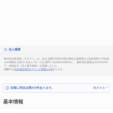
法人概要
株式会社多賀組（タガグミ）は、丸山 忠隆が社長/代表を務める滋賀県犬上郡多賀町大字多賀
1443番地に所在する法人です（法人番号: 2160001008454）。最終登記更新は2015/10/05
で、新規設立（法人番号登録）を実施しました。
掲載中の
法令違反/処分/ブラック情報が1件
あります。
全国に同名企業が2件あります。
表示する
基本情報