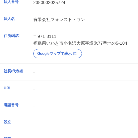
法人番号
2380002025724
法人名
有限会社フォレスト・ワン
住所/地図
〒971-8111
福島県
いわき市
小名浜大原字堀米77番地の5-104
Googleマップで表示
社長/代表者
-
URL
-
電話番号
-
設立
-