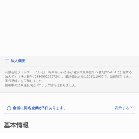
法人概要
有限会社フォレスト・ワンは、福島県いわき市小名浜大原字堀米77番地の5-104に所在する
法人です（法人番号: 2380002025724）。最終登記更新は2015/10/05で、新規設立（法人
番号登録）を実施しました。
掲載中の法令違反/処分/ブラック情報はありません。
全国に同名企業が5件あります。
表示する
基本情報