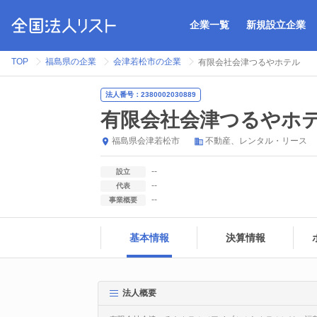
企業一覧
新規設立企業
TOP
福島県の企業
会津若松市の企業
有限会社会津つるやホテル
法人番号：2380002030889
有限会社会津つるやホ
福島県
会津若松市
不動産、レンタル・リース
--
設立
--
代表
--
事業概要
基本情報
決算情報
法人概要