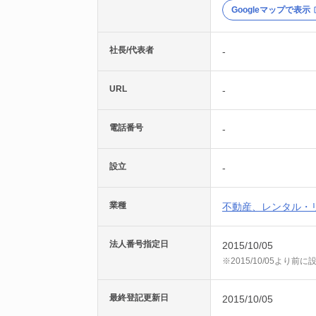
Googleマップで表示
社長/代表者
-
URL
-
電話番号
-
設立
-
業種
不動産、レンタル・
法人番号指定日
2015/10/05
※2015/10/05より
最終登記更新日
2015/10/05