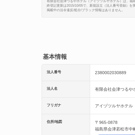
有限会社会津つるやホテル（アイヅツルヤホテル）は、福島県会津
終登記更新は2015/10/05で、新規設立（法人番号登録）
掲載中の法令違反/処分/ブラック情報はありません。
基本情報
法人番号
2380002030889
法人名
有限会社会津つるや
フリガナ
アイヅツルヤホテル
住所/地図
〒965-0878
福島県
会津若松市
中