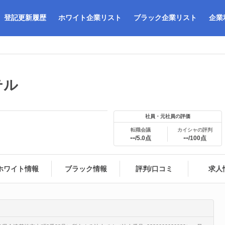
登記更新履歴
ホワイト企業リスト
ブラック企業リスト
企業
テル
社員・元社員の評価
転職会議
カイシャの評判
--
--
/5.0点
/100点
ホワイト情報
ブラック情報
評判/口コミ
求人