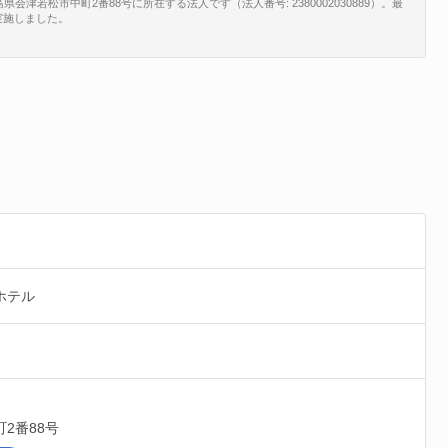
若松市中町2番88号に所在する法人です（法人番号: 2380002030889）。最
を実施しました。
ホテル
町2番88号