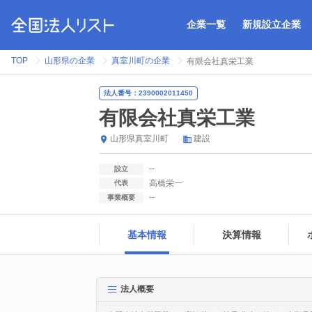
企業一覧
新規設立企業
TOP
山形県の企業
真室川町の企業
有限会社真栄工業
法人番号：2390002011450
有限会社真栄工業
山形県
真室川町
建設
--
設立
高橋栄一
代表
--
事業概要
基本情報
決算情報
法人概要