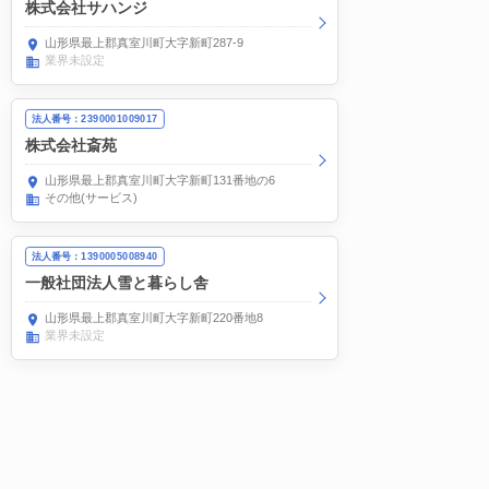
株式会社サハンジ
山形県最上郡真室川町大字新町287-9
業界未設定
法人番号：2390001009017
株式会社斎苑
山形県最上郡真室川町大字新町131番地の6
その他(サービス)
法人番号：1390005008940
一般社団法人雪と暮らし舎
山形県最上郡真室川町大字新町220番地8
業界未設定