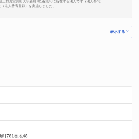
上郡真室川町大字新町781番地48に所在する法人です（法人番号:
、新規設立（法人番号登録）を実施しました。
表示する
町781番地48