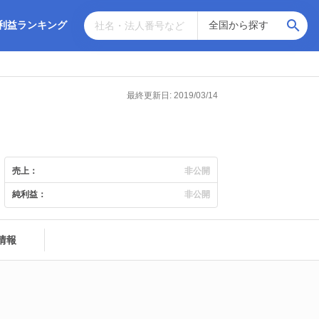
利益ランキング
最終更新日: 2019/03/14
売上：
非公開
純利益：
非公開
情報