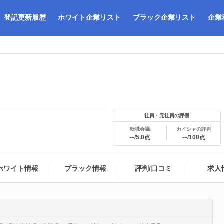
登記更新履歴
ホワイト企業リスト
ブラック企業リスト
企業
社員・元社員の評価
転職会議
カイシャの評判
--
--
/5.0点
/100点
ホワイト情報
ブラック情報
評判/口コミ
求人