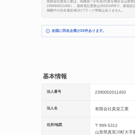
有限会社真栄工業は、高橋栄一が社長/代表を務める山形県最
2390002011450）。最終登記更新は2015/10/05で
掲載中の法令違反/処分/ブラック情報はありません。
全国に同名企業が28件あります。
基本情報
法人番号
2390002011450
法人名
有限会社真栄工業
住所/地図
〒999-5312
山形県
真室川町
大字新