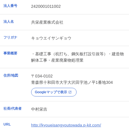
法人番号
2420001011002
法人名
共栄産業株式会社
フリガナ
キョウエイサンギョウ
事業概要
・基礎工事（杭打ち、鋼矢板打設引抜等）・建造物
解体工事・産業廃棄物処理業
住所/地図
〒034-0102
青森県
十和田市
大字大沢田字池ノ平1番地304
Googleマップで表示
社長/代表者
中村栄吉
URL
http://kyoueisangyoutowada.p-kit.com/