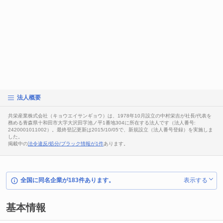
法人概要
共栄産業株式会社（キョウエイサンギョウ）は、1978年10月設立の中村栄吉が社長/代表を
務める青森県十和田市大字大沢田字池ノ平1番地304に所在する法人です（法人番号:
2420001011002）。最終登記更新は2015/10/05で、新規設立（法人番号登録）を実施しま
した。
掲載中の
法令違反/処分/ブラック情報が1件
あります。
全国に同名企業が183件あります。
表示する
基本情報