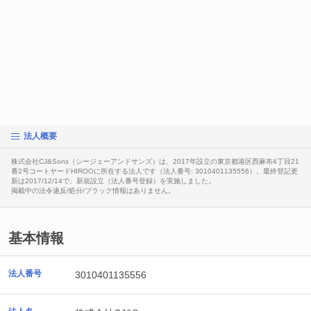
法人概要
株式会社CJ&Sons（シージェーアンドサンズ）は、2017年設立の東京都港区西麻布4丁目21
番2号コートヤードHIROOに所在する法人です（法人番号: 3010401135556）。最終登記更
新は2017/12/14で、新規設立（法人番号登録）を実施しました。
掲載中の法令違反/処分/ブラック情報はありません。
基本情報
法人番号
3010401135556