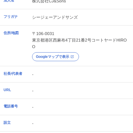
法人名
株式会社CJ&Sons
フリガナ
シージェーアンドサンズ
住所/地図
〒106-0031
東京都
港区
西麻布4丁目21番2号コートヤードHIRO
O
Googleマップで表示
社長/代表者
-
URL
-
電話番号
-
設立
-