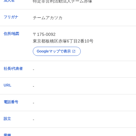
法人名
特定非営利活動法人チーム赤塚
フリガナ
チームアカツカ
住所/地図
〒175-0092
東京都
板橋区
赤塚6丁目2番10号
Googleマップで表示
社長/代表者
-
URL
-
電話番号
-
設立
-
業種