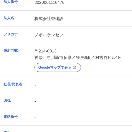
法人番号
3020001116476
法人名
株式会社登建設
フリガナ
ノボルケンセツ
住所/地図
〒214-0013
神奈川県
川崎市多摩区
登戸新町404古谷ビル1F
Googleマップで表示
社長/代表者
-
URL
-
電話番号
-