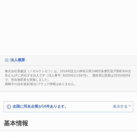
法人概要
株式会社登建設（ノボルケンセツ）は、2016年設立の神奈川県川崎市多摩区登戸新町404古
谷ビル1Fに所在する法人です（法人番号: 3020001116476）。最終登記更新は2020/09/03
で、所在地変更を実施しました。
掲載中の法令違反/処分/ブラック情報はありません。
全国に同名企業が10件あります。
表示する
基本情報