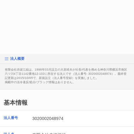
法人概要
有限会社赤波江組は、1996年03月設立の大居靖夫が社長/代表を務める神奈川県横浜市南区
六ツ川4丁目1142番地12-102に所在する法人です（法人番号: 3020002048974）。最終登
記更新は2015/10/05で、新規設立（法人番号登録）を実施しました。
掲載中の法令違反/処分/ブラック情報はありません。
基本情報
法人番号
3020002048974