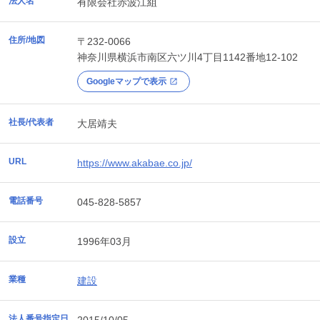
法人名
有限会社赤波江組
住所/地図
〒232-0066
神奈川県
横浜市南区
六ツ川4丁目1142番地12-102
Googleマップで表示
社長/代表者
大居靖夫
URL
https://www.akabae.co.jp/
電話番号
045-828-5857
設立
1996年03月
業種
建設
法人番号指定日